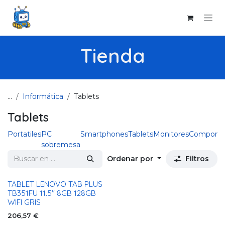
Ir al contenido
Tienda
...
Informática
Tablets
Tablets
Portatiles
PC
Smartphones
Tablets
Monitores
Compone
sobremesa
Ordenar por
Filtros
TABLET LENOVO TAB PLUS
TB351FU 11.5" 8GB 128GB
WIFI GRIS
206,57
€